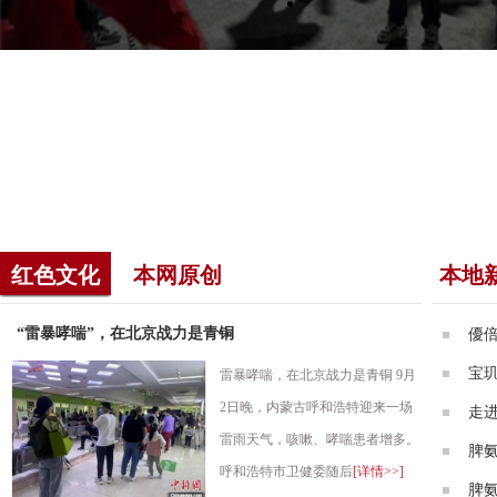
红色文化
本网原创
本地
“雷暴哮喘”，在北京战力是青铜
優
宝
雷暴哮喘，在北京战力是青铜 9月
2日晚，内蒙古呼和浩特迎来一场
走
雷雨天气，咳嗽、哮喘患者增多。
脾
呼和浩特市卫健委随后
[详情>>]
脾