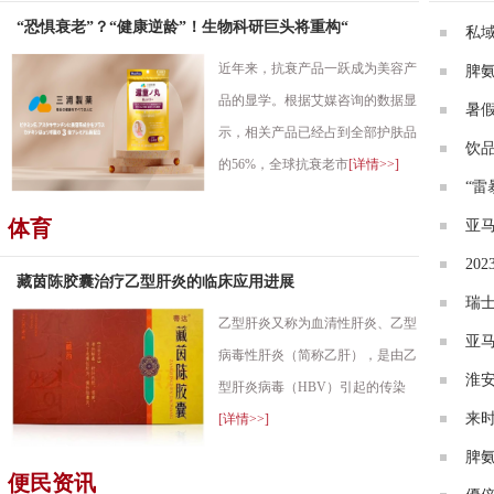
“恐惧衰老”？“健康逆龄”！生物科研巨头将重构“
私
近年来，抗衰产品一跃成为美容产
脾
品的显学。根据艾媒咨询的数据显
暑
示，相关产品已经占到全部护肤品
饮
的56%，全球抗衰老市
[详情>>]
“雷
体育
亚
20
藏茵陈胶囊治疗乙型肝炎的临床应用进展
瑞
乙型肝炎又称为血清性肝炎、乙型
亚
病毒性肝炎（简称乙肝），是由乙
淮安
型肝炎病毒（HBV）引起的传染
来
[详情>>]
脾
便民资讯