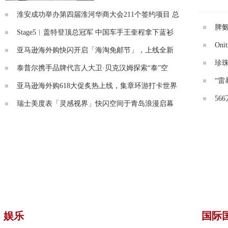
淮安成功举办第四届淮河华商大会211个签约项目 总
脾
Stage5︱盖特登顶总冠军 中国车手王奎程拿下蓝衫
On
亚马逊海外购快闪开启「海淘免邮节」，上线全新
珍珠
泰普尔携手品牌代言人大卫·贝克汉姆探索“泰”空
“雷
亚马逊海外购618大促炙热上线，集章环游打卡世界
5
瑞士美度表「灵感视界」快闪空间于青岛浪漫启幕
娱乐
国际