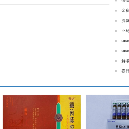
優
金
脾
亚
sm
sm
解
春