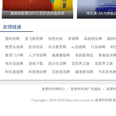
藏茵陈胶囊治疗乙型肝炎的临床应
维生素 AE与脾氨
友情链接
爱科技网
直飞教育网
智慧在线
讲课网
高校招生网
建材
教育头条网
技术培训
非凡教育网
uc游戏网
IT杂谈网
科
教育门户网
人才培训网
健康播报网
美丽新潮流
青春娱乐
电车信息网
游戏下载
四川生活网
花世界之旅
花世界之旅
时尚速度网
科技商业网
百姓资讯网
健康资讯网
汽车发布
新梦时尚网简介
|
新梦时尚网广告服务
|
新梦
Copyright c 2010-2018 http://wvvw.cja4.c